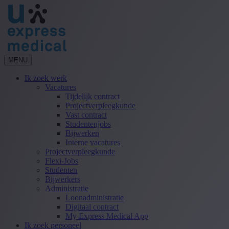
MENU
Ik zoek werk
Vacatures
Tijdelijk contract
Projectverpleegkunde
Vast contract
Studentenjobs
Bijwerken
Interne vacatures
Projectverpleegkunde
Flexi-Jobs
Studenten
Bijwerkers
Administratie
Loonadministratie
Digitaal contract
My Express Medical App
Ik zoek personeel