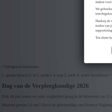
maken voor 
We gebruike
terechtgeko
Dankzij de 
noden van j
rapporterin
Ten slotte 
*Allergenen informatie:
1. gluten (tarwe) 2. ei 3. pinda’s 4. soja 5. melk 6. noten (hazelnoot)
Dag van de Verpleegkundige 2026
Ook dit jaar zetten we onze zorghelden graag in de bloemetjes op 12 m
Waarom precies 12 mei? Dat is de geboortedag van Florence Nightinga