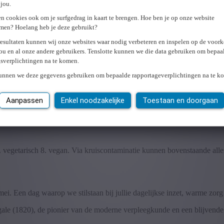
Mokka *(5-7)
jou.
n cookies ook om je surfgedrag in kaart te brengen. Hoe ben je op onze website
Framboos *(5-7)
men? Hoelang heb je deze gebruikt?
resultaten kunnen wij onze websites waar nodig verbeteren en inspelen op de voor
Tropical sorbet *
(4-7-8)
ou en al onze andere gebruikers. Tenslotte kunnen we die data gebruiken om bepaa
gsverplichtingen na te komen.
Foubert Rocher *
(3-4-5-6-7)
kunnen we deze gegevens gebruiken om bepaalde rapportageverplichtingen na te k
Cookies *
(1-2-5-6-7)
Aanpassen
Enkel noodzakelijke
Toestaan en doorgaan
 7. vegetarisch 8. vegan. Via kruiscontaminatie kunnen bovenstaande aller
ei. Een dag waarop we stilstaan bij jullie dagelijkse inzet, warme zorg
le (1820), de pionier van de moderne verpleegkunde en een blijvende i