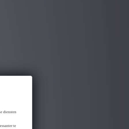
ES!
ne diensten
essanter te