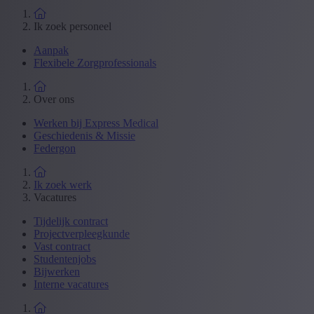
Ik zoek personeel
Aanpak
Flexibele Zorgprofessionals
Over ons
Werken bij Express Medical
Geschiedenis & Missie
Federgon
Ik zoek werk
Vacatures
Tijdelijk contract
Projectverpleegkunde
Vast contract
Studentenjobs
Bijwerken
Interne vacatures