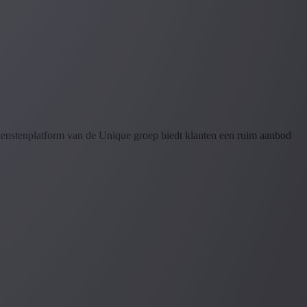
dienstenplatform van de Unique groep biedt klanten een ruim aanbod