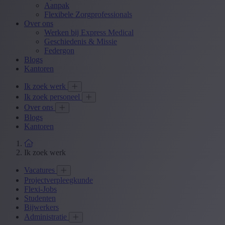
Aanpak
Flexibele Zorgprofessionals
Over ons
Werken bij Express Medical
Geschiedenis & Missie
Federgon
Blogs
Kantoren
Ik zoek werk
Ik zoek personeel
Over ons
Blogs
Kantoren
Ik zoek werk
Vacatures
Projectverpleegkunde
Flexi-Jobs
Studenten
Bijwerkers
Administratie