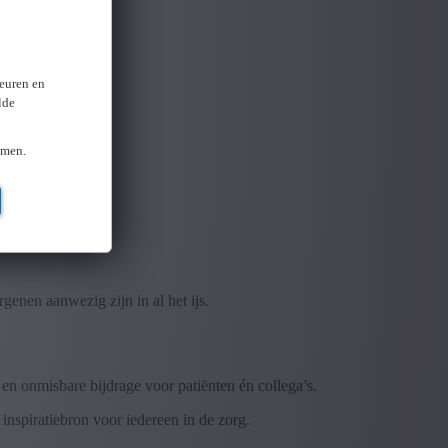
keuren en
lde
omen.
genen aanwezig zijn in al het ijs.
 en onmisbare bijdrage voor patiënten én collega’s.
nspiratiebron voor iedereen in de zorg.