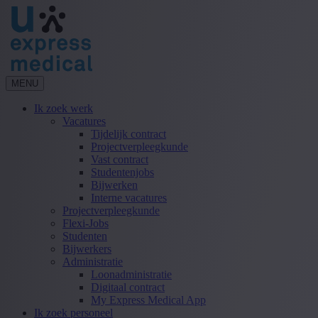
MENU
Ik zoek werk
Vacatures
Tijdelijk contract
Projectverpleegkunde
Vast contract
Studentenjobs
Bijwerken
Interne vacatures
Projectverpleegkunde
Flexi-Jobs
Studenten
Bijwerkers
Administratie
Loonadministratie
Digitaal contract
My Express Medical App
Ik zoek personeel