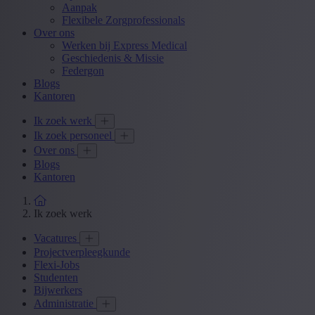
Aanpak
Flexibele Zorgprofessionals
Over ons
Werken bij Express Medical
Geschiedenis & Missie
Federgon
Blogs
Kantoren
Ik zoek werk
Ik zoek personeel
Over ons
Blogs
Kantoren
Ik zoek werk
Vacatures
Projectverpleegkunde
Flexi-Jobs
Studenten
Bijwerkers
Administratie