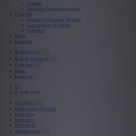
Aanpak
Flexibele Zorgprofessionals
Over ons
Werken bij Express Medical
Geschiedenis & Missie
Federgon
Blogs
Kantoren
Ik zoek werk
Ik zoek personeel
Over ons
Blogs
Kantoren
Ik zoek werk
Vacatures
Projectverpleegkunde
Flexi-Jobs
Studenten
Bijwerkers
Administratie