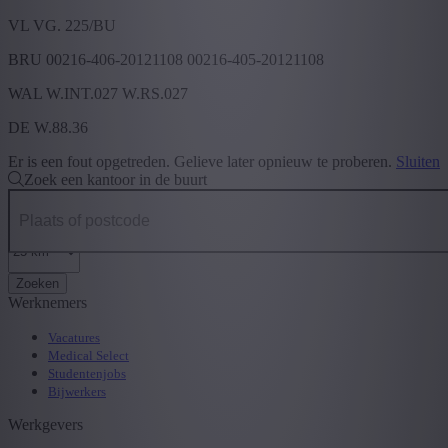
VL VG. 225/BU
BRU 00216-406-20121108 00216-405-20121108
WAL W.INT.027 W.RS.027
DE W.88.36
Er is een fout opgetreden. Gelieve later opnieuw te proberen.
Sluiten
Zoek een kantoor in de buurt
Zoeken
Werknemers
Vacatures
Medical Select
Studentenjobs
Bijwerkers
Werkgevers