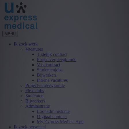
MENU
Ik zoek werk
Vacatures
Tijdelijk contract
Projectverpleegkunde
Vast contract
Studentenjobs
Bijwerken
Interne vacatures
Projectverpleegkunde
Flexi-Jobs
Studenten
Bijwerkers
Administratie
Loonadministratie
Digitaal contract
My Express Medical App
Ik zoek personeel