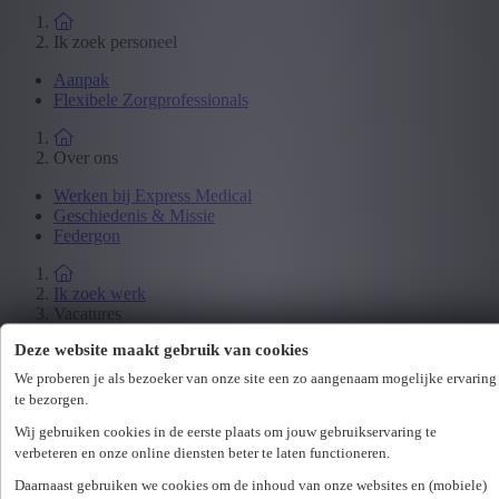
Ik zoek personeel
Aanpak
Flexibele Zorgprofessionals
Over ons
Werken bij Express Medical
Geschiedenis & Missie
Federgon
Ik zoek werk
Vacatures
Deze website maakt gebruik van cookies
Tijdelijk contract
Projectverpleegkunde
We proberen je als bezoeker van onze site een zo aangenaam mogelijke ervaring
Vast contract
te bezorgen.
Studentenjobs
Bijwerken
Wij gebruiken cookies in de eerste plaats om jouw gebruikservaring te
Interne vacatures
verbeteren en onze online diensten beter te laten functioneren.
Daarnaast gebruiken we cookies om de inhoud van onze websites en (mobiele)