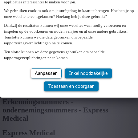
applicaties interessanter te maken voor jou.
Ik zoek werk
Administratie
We gebruiken cookies ook om je surfgedrag in kaart te brengen. Hoe ben je op
onze website terechtgekomen? Hoelang heb je deze gebruikt?
Loonadministratie
Digitaal contract
Dankzij de resultaten kunnen wij onze websites waar nodig verbeteren en
My Express Medical App
inspelen op de voorkeuren en noden van jou en al onze andere gebruikers.
Tenslotte kunnen we die data gebruiken om bepaalde
rapporteringsverplichtingen na te komen.
Aanmelden
Ten slotte kunnen we deze gegevens gebruiken om bepaalde
nl
rapportageverplichtingen na te komen.
fr
nl
Aanpassen
Enkel noodzakelijke
fr
Toestaan en doorgaan
Loading...
Erkenningsnummers -
ondernemingsnummers - Express
Medical
Express Medical