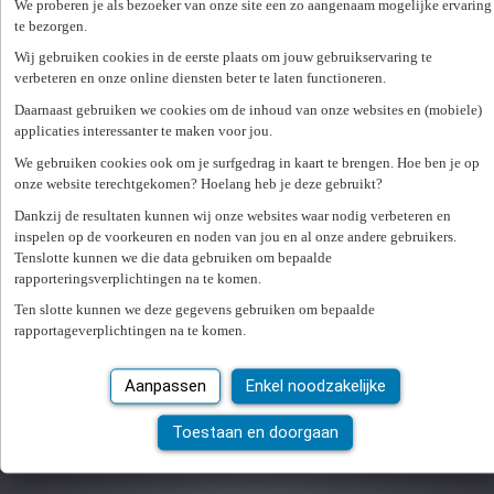
We proberen je als bezoeker van onze site een zo aangenaam mogelijke ervaring
Er is een fout opgetreden. Gelieve later opnieuw te proberen.
Sluiten
te bezorgen.
Wij gebruiken cookies in de eerste plaats om jouw gebruikservaring te
verbeteren en onze online diensten beter te laten functioneren.
Postcode of gemeente
Daarnaast gebruiken we cookies om de inhoud van onze websites en (mobiele)
applicaties interessanter te maken voor jou.
Zoek kantoor
We gebruiken cookies ook om je surfgedrag in kaart te brengen. Hoe ben je op
onze website terechtgekomen? Hoelang heb je deze gebruikt?
CDI Bxl Wallonie
Dankzij de resultaten kunnen wij onze websites waar nodig verbeteren en
Rue Royale - Koningstraat 153, 1210 SINT-JOOST-TEN-
inspelen op de voorkeuren en noden van jou en al onze andere gebruikers.
NODE
Tenslotte kunnen we die data gebruiken om bepaalde
Bekijk kantoor
rapporteringsverplichtingen na te komen.
Ten slotte kunnen we deze gegevens gebruiken om bepaalde
Express Medical Antwerpen
rapportageverplichtingen na te komen.
Amerikalei 167, 2000 ANTWERPEN
Bekijk kantoor
Aanpassen
Enkel noodzakelijke
Express Medical Brugge
Toestaan en doorgaan
Hoefijzerlaan 17 E, 8000 BRUGGE
Bekijk kantoor