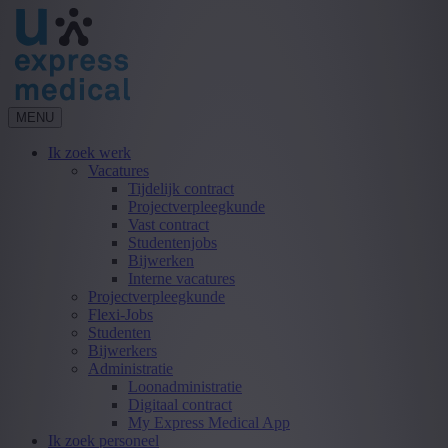
MENU
Ik zoek werk
Vacatures
Tijdelijk contract
Projectverpleegkunde
Vast contract
Studentenjobs
Bijwerken
Interne vacatures
Projectverpleegkunde
Flexi-Jobs
Studenten
Bijwerkers
Administratie
Loonadministratie
Digitaal contract
My Express Medical App
Ik zoek personeel