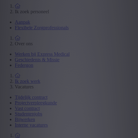
Ik zoek personeel
Aanpak
Flexibele Zorgprofessionals
Over ons
Werken bij Express Medical
Geschiedenis & Missie
Federgon
Ik zoek werk
Vacatures
Tijdelijk contract
Projectverpleegkunde
Vast contract
Studentenjobs
Bijwerken
Interne vacatures