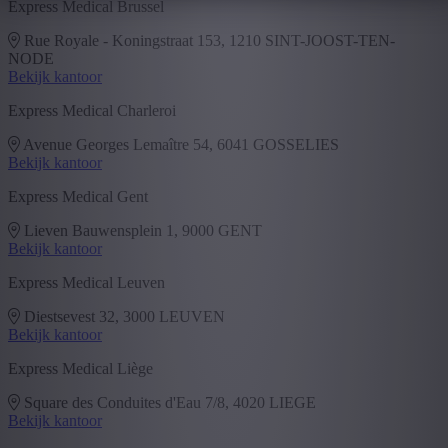
Express Medical Brussel
Rue Royale - Koningstraat 153, 1210 SINT-JOOST-TEN-
NODE
Bekijk kantoor
Express Medical Charleroi
Avenue Georges Lemaître 54, 6041 GOSSELIES
Bekijk kantoor
Express Medical Gent
Lieven Bauwensplein 1, 9000 GENT
Bekijk kantoor
Express Medical Leuven
Diestsevest 32, 3000 LEUVEN
Bekijk kantoor
Express Medical Liège
Square des Conduites d'Eau 7/8, 4020 LIEGE
Bekijk kantoor