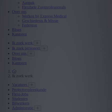
Aanpak
Flexibele Zorgprofessionals
Over ons
Werken bij Express Medical
Geschiedenis & Missie
Federgon
Blogs
Kantoren
Ik zoek werk
Ik zoek personeel
Over ons
Blogs
Kantoren
Ik zoek werk
Vacatures
Projectverpleegkunde
Flexi-Jobs
Studenten
Bijwerkers
Administratie