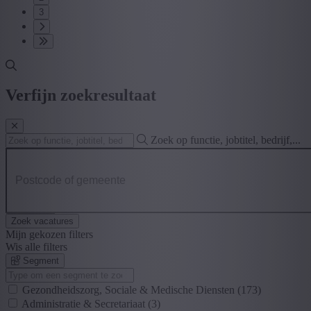
3
Verfijn zoekresultaat
Zoek op functie, jobtitel, bedrijf,...
Postcode of gemeente
Zoek vacatures
Mijn gekozen filters
Wis alle filters
Segment
Gezondheidszorg, Sociale & Medische Diensten
(173)
Administratie & Secretariaat
(3)