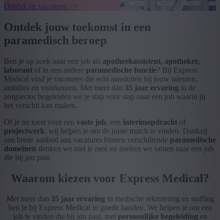
Ontdek de vacatures >>
Ontdek jouw toekomst in een
paramedisch beroep
Ben je op zoek naar een job als
apotheekassistent, apotheker,
laborant
of in een andere
paramedische functie
? Bij Express
Medical vind je vacatures die echt aansluiten bij jouw talenten,
ambities en voorkeuren. Met meer dan
35 jaar ervaring
in de
zorgsector begeleiden we je stap voor stap naar een job waarin jij
het verschil kan maken.
Of je nu kiest voor een
vaste job
, een
interimopdracht
of
projectwerk
, wij helpen je om de juiste match te vinden. Dankzij
ons brede aanbod aan vacatures binnen verschillende
paramedische
domeinen
denken we met je mee en zoeken we samen naar een job
die bij jou past.
Waarom kiezen voor Express Medical?
Met meer dan
35 jaar ervaring
in medische rekrutering en staffing
ben je bij Express Medical in goede handen. We helpen je om een
job te vinden die bij jou past, met
persoonlijke begeleiding
en