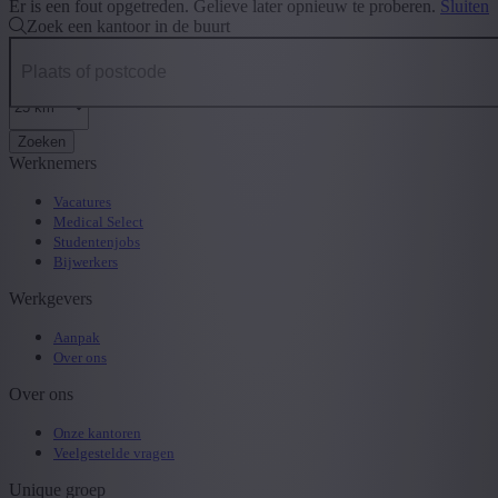
Er is een fout opgetreden. Gelieve later opnieuw te proberen.
Sluiten
Zoek een kantoor in de buurt
Zoeken
Werknemers
Vacatures
Medical Select
Studentenjobs
Bijwerkers
Werkgevers
Aanpak
Over ons
Over ons
Onze kantoren
Veelgestelde vragen
Unique groep