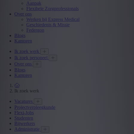
Aanpak
Flexibele Zorgprofessionals
Over ons
Werken bij Express Medical
Geschiedenis & Missie
Federgon
Blogs
Kantoren
Ik zoek werk
Ik zoek personeel
Over ons
Blogs
Kantoren
Ik zoek werk
Vacatures
Projectverpleegkunde
Flexi-Jobs
Studenten
Bijwerkers
Administratie