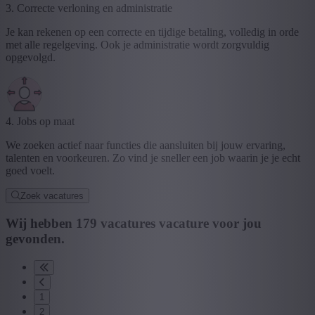
3. Correcte verloning en administratie
Je kan rekenen op een correcte en tijdige betaling, volledig in orde
met alle regelgeving. Ook je administratie wordt zorgvuldig
opgevolgd.
4. Jobs op maat
We zoeken actief naar functies die aansluiten bij jouw ervaring,
talenten en voorkeuren. Zo vind je sneller een job waarin je je echt
goed voelt.
Zoek vacatures
Wij hebben
179
vacatures
vacature
voor jou
gevonden.
1
2