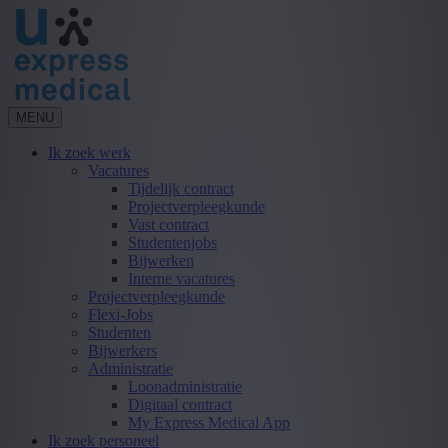
MENU
Ik zoek werk
Vacatures
Tijdelijk contract
Projectverpleegkunde
Vast contract
Studentenjobs
Bijwerken
Interne vacatures
Projectverpleegkunde
Flexi-Jobs
Studenten
Bijwerkers
Administratie
Loonadministratie
Digitaal contract
My Express Medical App
Ik zoek personeel