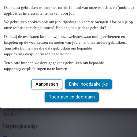
Gepubliceerd op 06/08/2026
Bekijk vacature
Daarnaast gebruiken we cookies om de inhoud van onze websites en (mobiele)
Nieuw
applicaties interessanter te maken voor jou.
We gebruiken cookies ook om je surfgedrag in kaart te brengen. Hoe ben je op
Adjunct-Apotheker
onze website terechtgekomen? Hoelang heb je deze gebruikt?
Dankzij de resultaten kunnen wij onze websites waar nodig verbeteren en
9880 Aalter
inspelen op de voorkeuren en noden van jou en al onze andere gebruikers.
Optie vast contract
3.500,00 - 4.000,00 €/maand
Tenslotte kunnen we die data gebruiken om bepaalde
Gepubliceerd op 06/08/2026
rapporteringsverplichtingen na te komen.
Bekijk vacature
Nieuw
Ten slotte kunnen we deze gegevens gebruiken om bepaalde
rapportageverplichtingen na te komen.
Verpleegkundige neurologie
Aanpassen
Enkel noodzakelijke
9000 Gent
Toestaan en doorgaan
Optie vast contract
3.187,00 - 5.419,00 €/maand
Gepubliceerd op 06/08/2026
Bekijk vacature
Nieuw
Verpleegkundige