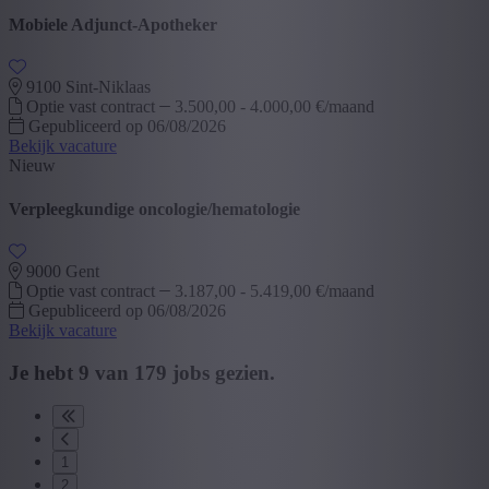
Mobiele Adjunct-Apotheker
9100 Sint-Niklaas
Optie vast contract
3.500,00 - 4.000,00 €/maand
Gepubliceerd op 06/08/2026
Bekijk vacature
Nieuw
Verpleegkundige oncologie/hematologie
9000 Gent
Optie vast contract
3.187,00 - 5.419,00 €/maand
Gepubliceerd op 06/08/2026
Bekijk vacature
Je hebt
9
van
179
jobs gezien.
1
2