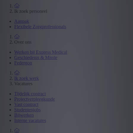
Ik zoek personeel
Aanpak
Flexibele Zorgprofessionals
Over ons
Werken bij Express Medical
Geschiedenis & Missie
Federgon
Ik zoek werk
Vacatures
Tijdelijk contract
Projectverpleegkunde
Vast contract
Studentenjobs
Bijwerken
Interne vacatures