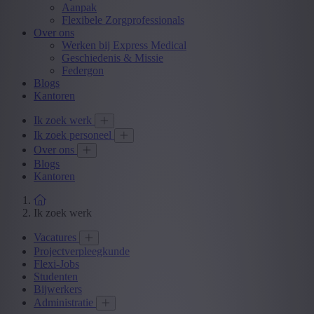
Aanpak
Flexibele Zorgprofessionals
Over ons
Werken bij Express Medical
Geschiedenis & Missie
Federgon
Blogs
Kantoren
Ik zoek werk
Ik zoek personeel
Over ons
Blogs
Kantoren
Ik zoek werk
Vacatures
Projectverpleegkunde
Flexi-Jobs
Studenten
Bijwerkers
Administratie