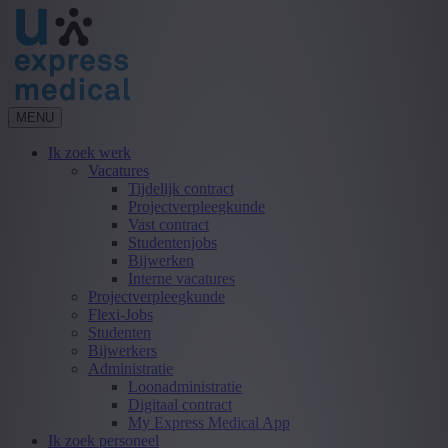
MENU
Ik zoek werk
Vacatures
Tijdelijk contract
Projectverpleegkunde
Vast contract
Studentenjobs
Bijwerken
Interne vacatures
Projectverpleegkunde
Flexi-Jobs
Studenten
Bijwerkers
Administratie
Loonadministratie
Digitaal contract
My Express Medical App
Ik zoek personeel