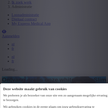
Ik zoek werk
Administratie
Loonadministratie
Digitaal contract
My Express Medical App
Aanmelden
nl
fr
nl
fr
Loading...
Ontvang gratis onze whitepaper:
Slim
aanbesteden in de zorgsector
Deze website maakt gebruik van cookies
We proberen je als bezoeker van onze site een zo aangenaam mogelijke ervaring
Een praktische gids voor
te bezorgen.
aankoopverantwoordelijken.
Wij gebruiken cookies in de eerste plaats om jouw gebruikservaring te