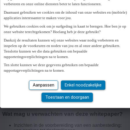
verbeteren en onze online diensten beter te laten functioneren.
Whitepaper aanvragen >>
Daarnaast gebruiken we cookies om de inhoud van onze websites en (mobiele)
Hoe zorgt u voor een efficiënte inzet
applicaties interessanter te maken voor jou.
van flexibel personeel binnen uw
We gebruiken cookies ook om je surfgedrag in kaart te brengen. Hoe ben je op
zorginstelling?
onze website terechtgekomen? Hoelang heb je deze gebruikt?
Dankzij de resultaten kunnen wij onze websites waar nodig verbeteren en
De zorgsector staat voor grote uitdagingen. Door krapte op
inspelen op de voorkeuren en noden van jou en al onze andere gebruikers.
de arbeidsmarkt en strengere regelgeving wordt het vinden
Tenslotte kunnen we die data gebruiken om bepaalde
van betrouwbare, flexibele arbeidskrachten steeds moeilijker.
rapporteringsverplichtingen na te komen.
Bovendien is voor overheidsopdrachten vanaf een geraamde
Ten slotte kunnen we deze gegevens gebruiken om bepaalde
waarde van €143.000 een formele aanbestedingsprocedure
rapportageverplichtingen na te komen.
wettelijk verplicht.
Om u als aankoopverantwoordelijke te ondersteunen, deelt
Aanpassen
Enkel noodzakelijke
Express Medical
haar jarenlange ervaring met
aanbestedingen in de zorgsector via een exclusieve
Toestaan en doorgaan
whitepaper. Deze praktische gids helpt u om strategisch,
doordacht en succesvol aan te besteden.
Wat mag u verwachten van deze whitepaper?
Inzichten in de voorbereiding van een aanbesteding: