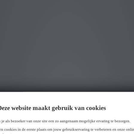
Deze website maakt gebruik van cookies
ze collega’s over heel België. We gingen samen de strijd aan om zovee
. Daarnaast kregen ook al onze medewerkers het lintje van ons cadeau:
 je als bezoeker van onze site een zo aangenaam mogelijke ervaring te bezorgen.
n cookies in de eerste plaats om jouw gebruikservaring te verbeteren en onze onli