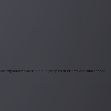
dienstenplatform van de Unique groep biedt klanten een ruim aanbod