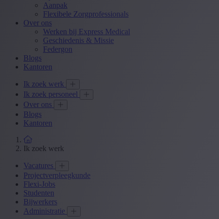
Aanpak
Flexibele Zorgprofessionals
Over ons
Werken bij Express Medical
Geschiedenis & Missie
Federgon
Blogs
Kantoren
Ik zoek werk
Ik zoek personeel
Over ons
Blogs
Kantoren
Ik zoek werk
Vacatures
Projectverpleegkunde
Flexi-Jobs
Studenten
Bijwerkers
Administratie