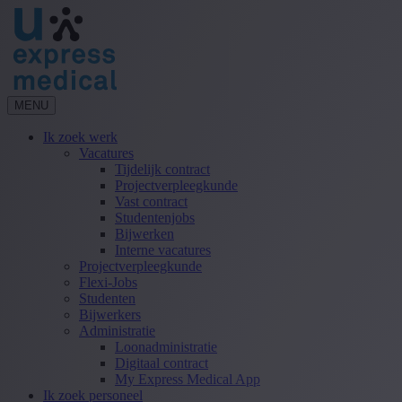
MENU
Ik zoek werk
Vacatures
Tijdelijk contract
Projectverpleegkunde
Vast contract
Studentenjobs
Bijwerken
Interne vacatures
Projectverpleegkunde
Flexi-Jobs
Studenten
Bijwerkers
Administratie
Loonadministratie
Digitaal contract
My Express Medical App
Ik zoek personeel