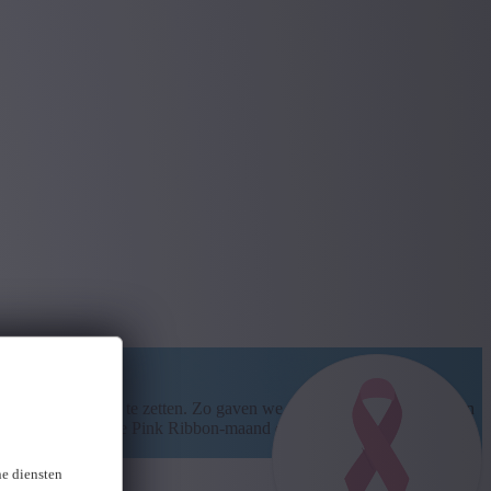
l mogelijk stappen te zetten. Zo gaven we onze eigen gezondheid een
 zo maakten we deze Pink Ribbon-maand extra zichtbaar voor anderen
ne diensten