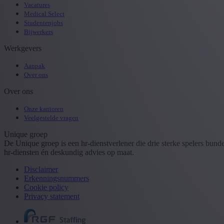
Vacatures
Medical Select
Studentenjobs
Bijwerkers
Werkgevers
Aanpak
Over ons
Over ons
Onze kantoren
Veelgestelde vragen
Unique groep
De Unique groep is een hr-dienstverlener die drie sterke spelers bun
hr-diensten én deskundig advies op maat.
Disclaimer
Erkenningsnummers
Cookie policy
Privacy statement