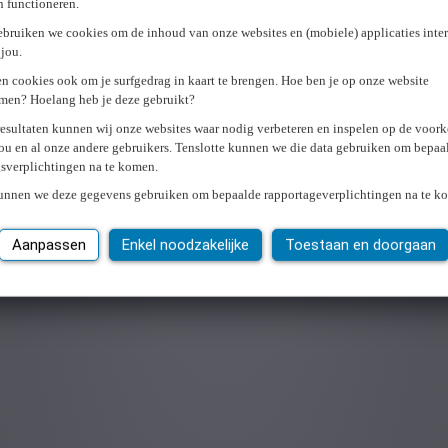
en functioneren.
ebruiken we cookies om de inhoud van onze websites en (mobiele) applicaties inter
ulteerde in maar liefst
12 841 590 stappen
die we samen gezet hebben
jou.
lanceerden we intern elke week een nieuwe challenge waaraan onze me
n cookies ook om je surfgedrag in kaart te brengen. Hoe ben je op onze website
social media:
men? Hoelang heb je deze gebruikt?
resultaten kunnen wij onze websites waar nodig verbeteren en inspelen op de voor
e dag van de week. We daagden iedereen uit om in roze outfit naar he
ou en al onze andere gebruikers. Tenslotte kunnen we die data gebruiken om bepaa
gsverplichtingen na te komen.
edia te posten met het roze lintje. Social media werd overspoeld met lin
De Roze Mars, riepen we iedereen op om een extra sportactiviteit in 
kunnen we deze gegevens gebruiken om bepaalde rapportageverplichtingen na te k
r ‘Pink Ribbon’ wordt het niet!
oze voedsel de boventoon. Onze collega’s gingen creatief aan de slag e
Aanpassen
Enkel noodzakelijke
Toestaan en doorgaan
bbon-maand in de compilatie hieronder.