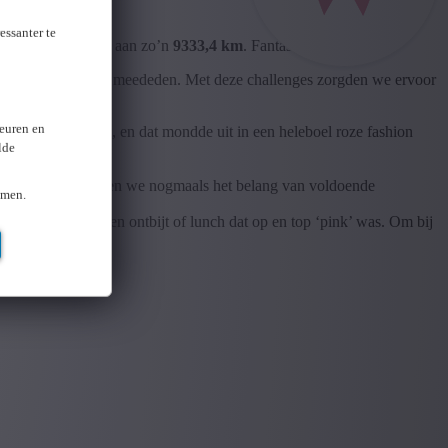
essanter te
! Dat staat gelijk aan zo’n
9333,4 km
. Fantastisch!
dewerkers massaal meededen. Met deze challenges zorgden we ervoor
keuren en
t werk te komen, en dat mondde uit in een heleboel roze fashion
lde
tjes!
te plannen. Zo wilden we nogmaals het belang van voldoende
omen.
n zorgden voor een ontbijt of lunch dat op en top ‘pink’ was. Om bij