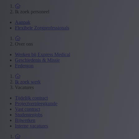
Ik zoek personeel
Aanpak
Flexibele Zorgprofessionals
Over ons
Werken bij Express Medical
Geschiedenis & Missie
Federgon
Ik zoek werk
Vacatures
Tijdelijk contract
Projectverpleegkunde
Vast contract
Studentenjobs
Bijwerken
Interne vacatures