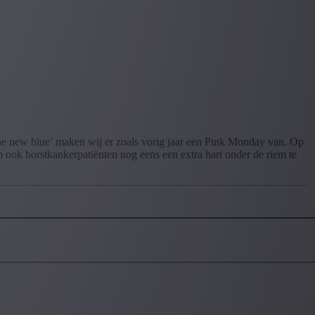
the new blue’ maken wij er zoals vorig jaar een Pink Monday van. Op
 ook borstkankerpatiënten nog eens een extra hart onder de riem te