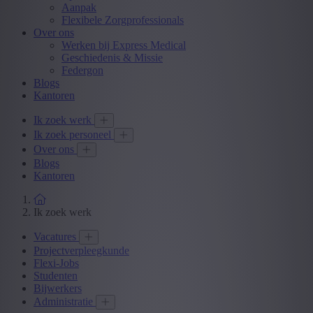
Aanpak
Flexibele Zorgprofessionals
Over ons
Werken bij Express Medical
Geschiedenis & Missie
Federgon
Blogs
Kantoren
Ik zoek werk
Ik zoek personeel
Over ons
Blogs
Kantoren
Ik zoek werk
Vacatures
Projectverpleegkunde
Flexi-Jobs
Studenten
Bijwerkers
Administratie