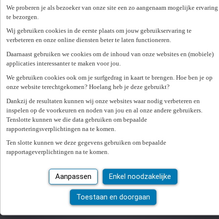
Ik zoek werk
We proberen je als bezoeker van onze site een zo aangenaam mogelijke ervaring
Administratie
te bezorgen.
Loonadministratie
Wij gebruiken cookies in de eerste plaats om jouw gebruikservaring te
Digitaal contract
verbeteren en onze online diensten beter te laten functioneren.
My Express Medical App
Daarnaast gebruiken we cookies om de inhoud van onze websites en (mobiele)
applicaties interessanter te maken voor jou.
Aanmelden
We gebruiken cookies ook om je surfgedrag in kaart te brengen. Hoe ben je op
onze website terechtgekomen? Hoelang heb je deze gebruikt?
nl
fr
Dankzij de resultaten kunnen wij onze websites waar nodig verbeteren en
inspelen op de voorkeuren en noden van jou en al onze andere gebruikers.
nl
Tenslotte kunnen we die data gebruiken om bepaalde
fr
rapporteringsverplichtingen na te komen.
Loading...
Ten slotte kunnen we deze gegevens gebruiken om bepaalde
rapportageverplichtingen na te komen.
Home
Kantoren
Express Medical Antwerpen
Aanpassen
Enkel noodzakelijke
Een afspraak inplannen Express Medical
Toestaan en doorgaan
Antwerpen