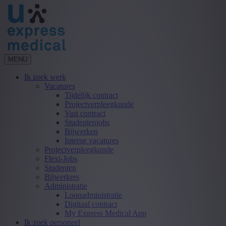
MENU
Ik zoek werk
Vacatures
Tijdelijk contract
Projectverpleegkunde
Vast contract
Studentenjobs
Bijwerken
Interne vacatures
Projectverpleegkunde
Flexi-Jobs
Studenten
Bijwerkers
Administratie
Loonadministratie
Digitaal contract
My Express Medical App
Ik zoek personeel