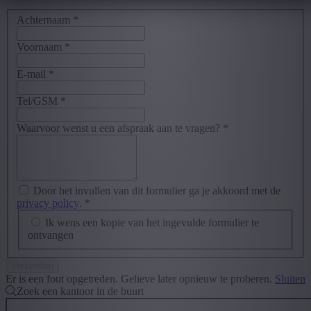
Achternaam
*
Voornaam
*
E-mail
*
Tel/GSM
*
Waarvoor wenst u een afspraak aan te vragen?
*
Door het invullen van dit formulier ga je akkoord met de
privacy policy
.
*
Ik wens een kopie van het ingevulde formulier te
ontvangen
Er is een fout opgetreden. Gelieve later opnieuw te proberen.
Sluiten
Zoek een kantoor in de buurt