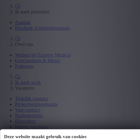
Ik zoek personeel
Aanpak
Flexibele Zorgprofessionals
Over ons
Werken bij Express Medical
Geschiedenis & Missie
Federgon
Ik zoek werk
Vacatures
Tijdelijk contract
Projectverpleegkunde
Vast contract
Studentenjobs
Bijwerken
Interne vacatures
Deze website maakt gebruik van cookies