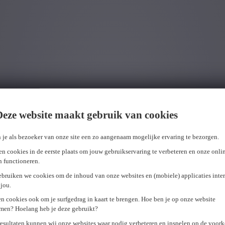
Deze website maakt gebruik van cookies
 je als bezoeker van onze site een zo aangenaam mogelijke ervaring te bezorgen.
n cookies in de eerste plaats om jouw gebruikservaring te verbeteren en onze onli
en functioneren.
ebruiken we cookies om de inhoud van onze websites en (mobiele) applicaties inter
jou.
erkplek,
maximale talentontwikkeling
en een
energieke teams
Express Medical mocht het afgelopen jaar al
tal van gerenomm
n cookies ook om je surfgedrag in kaart te brengen. Hoe ben je op onze website
men? Hoelang heb je deze gebruikt?
resultaten kunnen wij onze websites waar nodig verbeteren en inspelen op de voor