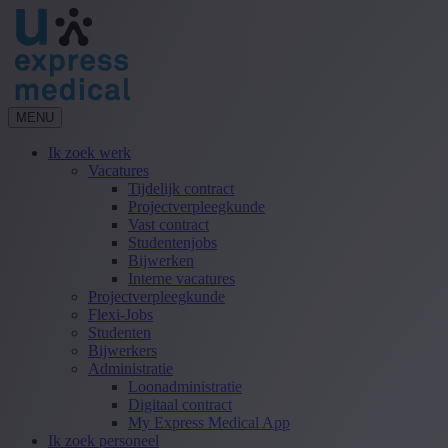
MENU
Ik zoek werk
Vacatures
Tijdelijk contract
Projectverpleegkunde
Vast contract
Studentenjobs
Bijwerken
Interne vacatures
Projectverpleegkunde
Flexi-Jobs
Studenten
Bijwerkers
Administratie
Loonadministratie
Digitaal contract
My Express Medical App
Ik zoek personeel