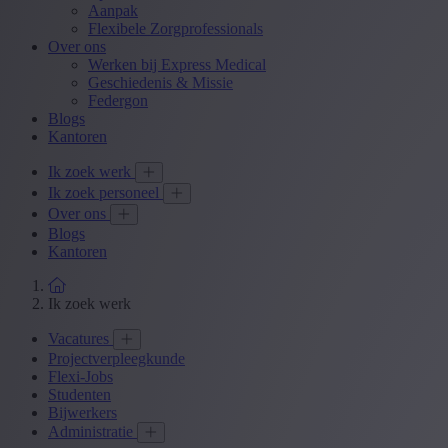
Aanpak
Flexibele Zorgprofessionals
Over ons
Werken bij Express Medical
Geschiedenis & Missie
Federgon
Blogs
Kantoren
Ik zoek werk
Ik zoek personeel
Over ons
Blogs
Kantoren
Ik zoek werk
Vacatures
Projectverpleegkunde
Flexi-Jobs
Studenten
Bijwerkers
Administratie