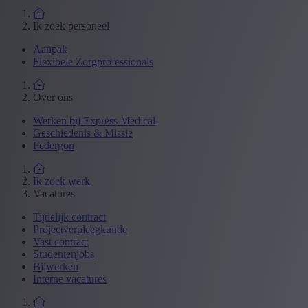
Ik zoek personeel
Aanpak
Flexibele Zorgprofessionals
Over ons
Werken bij Express Medical
Geschiedenis & Missie
Federgon
Ik zoek werk
Vacatures
Tijdelijk contract
Projectverpleegkunde
Vast contract
Studentenjobs
Bijwerken
Interne vacatures