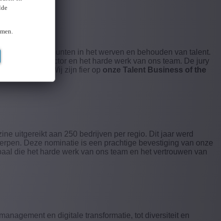
lde
omen.
endsector die uitmunten in het werven en behouden van talent.
n gezondheidssector en het harde werk van ons team. De jury
 en kandidaten.
Wij zijn fier op
onze Talent Business of the
ine uitgereikt aan 250 bedrijven per regio. Dit jaar werd
werpen. Deze nominatie is een prachtige bevestiging van onze
paal die het harde werk van ons team en het vertrouwen van
nagement en digitale transformatie, tot diversiteit en