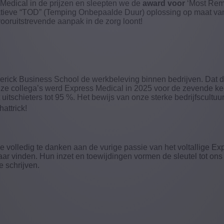
Medical in de prijzen en sleepten we de
award voor
‘Most Rema
tieve “TOD” (Temping Onbepaalde Duur) oplossing op maat van d
 vooruitstrevende aanpak in de zorg loont!
lerick Business School de werkbeleving binnen bedrijven. Dat doe
ze collega’s werd Express Medical in 2025
voor de zevende ke
tschieters tot 95 %. Het bewijs van onze sterke bedrijfscultuur
attrick!
e volledig te danken aan de vurige passie van het voltallige E
kaar vinden. Hun inzet en toewijdingen vormen de sleutel tot ons
 schrijven.