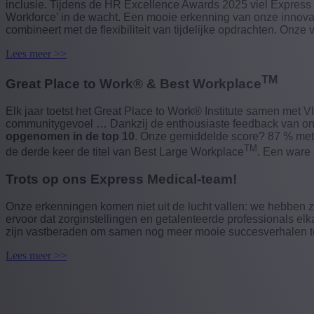
inclusie. Tijdens de HR Excellence Awards 2025 viel Express 
Workforce’ in de wacht. Een mooie erkenning van onze innova
combineert met de flexibiliteit van tijdelijke opdrachten. Onze
Lees meer >>
TM
Great Place to Work® & Best Workplace
Elk jaar toetst het Great Place to Work® Institute samen met V
communitygevoel … Dankzij de enthousiaste feedback van on
opgenomen
in de top 10
. Onze gemiddelde score? 87 % met ui
TM
de derde keer de titel van Best Large Workplace
. Een ware h
Trots op ons Express Medical-team!
Onze erkenningen komen niet uit de lucht vallen: we hebben z
ervoor dat zorginstellingen en getalenteerde professionals el
zijn vastberaden om samen nog meer mooie succesverhalen te
Lees meer >>