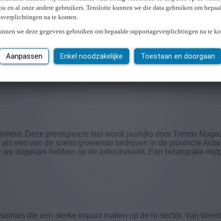
ou en al onze andere gebruikers. Tenslotte kunnen we die data gebruiken om bepaa
gsverplichtingen na te komen.
kunnen we deze gegevens gebruiken om bepaalde rapportageverplichtingen na te k
alent Business Awards, erkent bedrijven in de wervings- en uitz
Aanpassen
Enkel noodzakelijke
Toestaan en doorgaan
 eervolle erkenning van onze toonaangevende rol in de zorg- e
gen om snel in te spelen op de specifieke behoeften van klanten
nheid. Deze prestigieuze titel wordt jaarlijks door Trends Magaz
als een van de snelst groeiende bedrijven in de provincie Ant
e we dagelijks hebben op de arbeidsmarkt. Een belangrijke mijl
nals die een sterke impact maken op de hr-sector. Van talentma