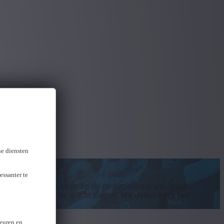
ne diensten
essanter te
feer.
Die sterke focus én de gedrevenheid van onze
eerde awards
in de wacht slepen.
We delen trots het
keuren en