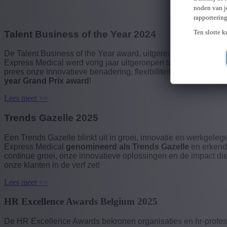
noden van j
rapporterin
Ten slotte 
Talent Business of the Year 2024
De Talent Business of the Year award, uitgereikt tijdens de T
Express Medical werd vorig jaar uitgeroepen tot winnaar, een
prees onze innovatieve benadering, flexibiliteit en het vermo
year Grand Prix award
!
Lees meer >>
Trends Gazelle 2025
Een Trends Gazelle blinkt uit in groei, innovatie en werkgelege
Express Medical
genomineerd als Trends Gazelle
en erkend 
continue groei, onze innovatieve oplossingen en de impact di
onze klanten in de verf zet!
Lees meer >>
HR Excellence Awards Belgium 2025
De HR Excellence Awards bekronen organisaties en hr-professio