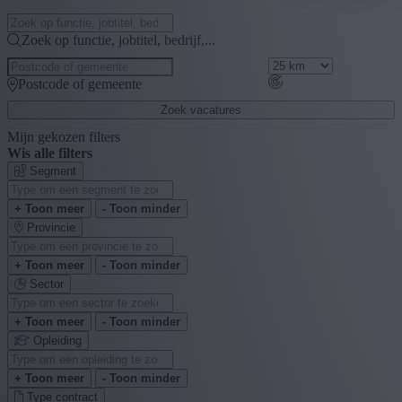
Zoek op functie, jobtitel, bedrijf,...
Postcode of gemeente
Zoek vacatures
Mijn gekozen filters
Wis alle filters
Segment
+ Toon meer
- Toon minder
Provincie
+ Toon meer
- Toon minder
Sector
+ Toon meer
- Toon minder
Opleiding
+ Toon meer
- Toon minder
Type contract