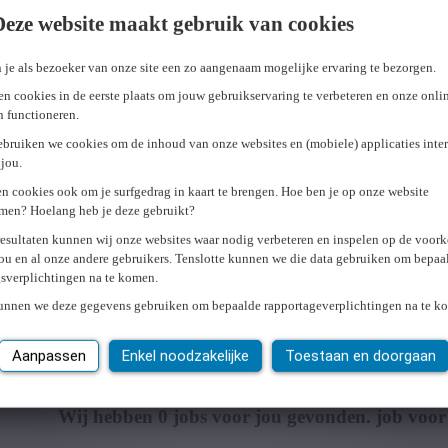
Deze website maakt gebruik van cookies
 je als bezoeker van onze site een zo aangenaam mogelijke ervaring te bezorgen.
n cookies in de eerste plaats om jouw gebruikservaring te verbeteren en onze onli
en functioneren.
ebruiken we cookies om de inhoud van onze websites en (mobiele) applicaties inter
jou.
n cookies ook om je surfgedrag in kaart te brengen. Hoe ben je op onze website
men? Hoelang heb je deze gebruikt?
resultaten kunnen wij onze websites waar nodig verbeteren en inspelen op de voor
ou en al onze andere gebruikers. Tenslotte kunnen we die data gebruiken om bepaa
gsverplichtingen na te komen.
kunnen we deze gegevens gebruiken om bepaalde rapportageverplichtingen na te k
Aanpassen
Enkel noodzakelijke
Toestaan en doorgaan
Wij hebben
0
jobs voor jou gevonden.
job voor