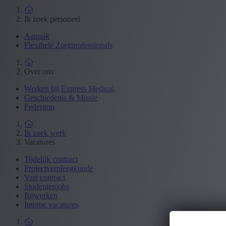
Ik zoek personeel
Aanpak
Flexibele Zorgprofessionals
Over ons
Werken bij Express Medical
Geschiedenis & Missie
Federgon
Ik zoek werk
Vacatures
Tijdelijk contract
Projectverpleegkunde
Vast contract
Studentenjobs
Bijwerken
Interne vacatures