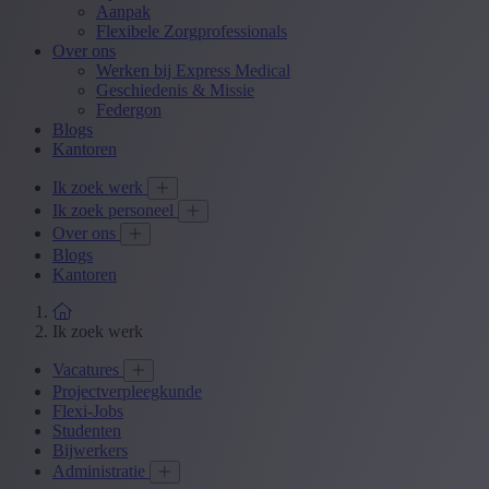
Aanpak
Flexibele Zorgprofessionals
Over ons
Werken bij Express Medical
Geschiedenis & Missie
Federgon
Blogs
Kantoren
Ik zoek werk
Ik zoek personeel
Over ons
Blogs
Kantoren
Ik zoek werk
Vacatures
Projectverpleegkunde
Flexi-Jobs
Studenten
Bijwerkers
Administratie