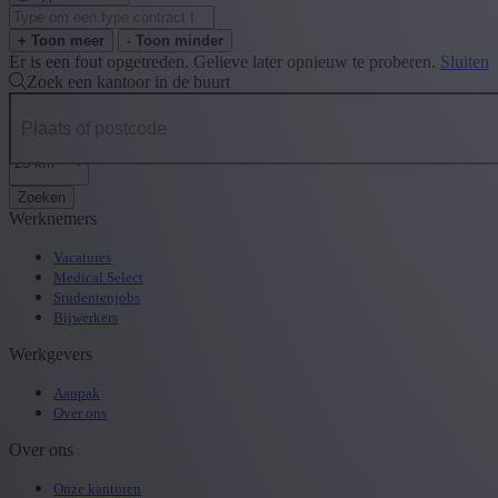
+ Toon meer
- Toon minder
Er is een fout opgetreden. Gelieve later opnieuw te proberen.
Sluiten
Zoek een kantoor in de buurt
Zoeken
Werknemers
Vacatures
Medical Select
Studentenjobs
Bijwerkers
Werkgevers
Aanpak
Over ons
Over ons
Onze kantoren