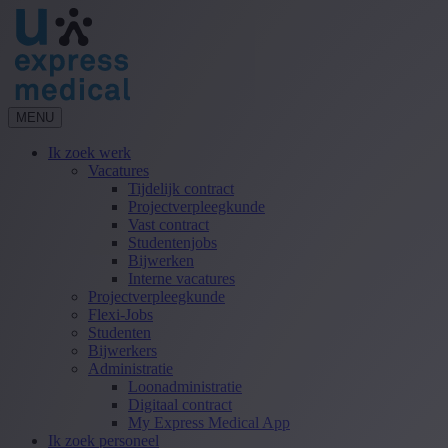
MENU
Ik zoek werk
Vacatures
Tijdelijk contract
Projectverpleegkunde
Vast contract
Studentenjobs
Bijwerken
Interne vacatures
Projectverpleegkunde
Flexi-Jobs
Studenten
Bijwerkers
Administratie
Loonadministratie
Digitaal contract
My Express Medical App
Ik zoek personeel