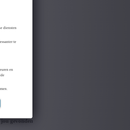
ne diensten
essanter te
keuren en
lde
omen.
 jou gevonden