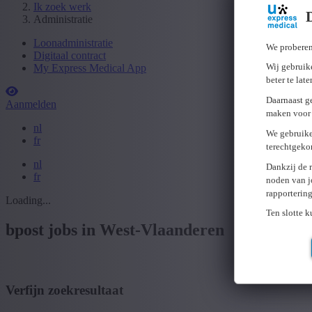
Ik zoek werk
Administratie
Loonadministratie
We proberen
Digitaal contract
Wij gebruike
My Express Medical App
beter te lat
Daarnaast g
Aanmelden
maken voor 
nl
We gebruike
fr
terechtgeko
nl
Dankzij de 
fr
noden van j
rapporterin
Loading...
Ten slotte 
bpost jobs in West-Vlaanderen
Verfijn zoekresultaat