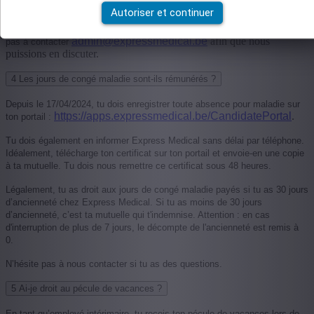
d'un aperçu clair de tes prestations pour l'ensemble du mois.
Autoriser et continuer
Tu penses avoir droit à un jour férié mais il n’a pas été payé ? N’hésite
admin@expressmedical.be
afin que nous
pas à contacter
puissions en discuter.
4
Les jours de congé maladie sont-ils rémunérés ?
Depuis le 17/04/2024, tu dois enregistrer toute absence pour maladie sur
https://apps.expressmedical.be/CandidatePortal
.
ton portail :
Tu dois également en informer Express Medical sans délai par téléphone.
Idéalement, télécharge ton certificat sur ton portail et envoie-en une copie
à ta mutuelle.
Tu dois nous remettre ce certificat sous 48 heures.
Légalement, tu as droit aux jours de congé maladie payés si tu as 30 jours
d’ancienneté chez Express Medical. Si tu as moins de 30 jours
d’ancienneté, c’est ta mutuelle qui t'indemnise. Attention : en cas
d'interruption de plus de 7 jours, le décompte de l'ancienneté est remis à
0.
N’hésite pas à nous contacter si tu as des questions.
5
Ai-je droit au pécule de vacances ?
En tant qu’employé intérimaire, tu reçois ton pécule de vacances lors de