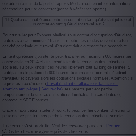
ensuite un e-mail de la part d’Express Medical contenant les informations
nécessaires pour te connecter (pense à vérifier tes spams).
11
Quelle est la différence entre un contrat en tant qu’étudiant jobiste et
un contrat en tant qu’étudiant travailleur ?
Pour travailler pour Express Medical sous contrat d’occupation d’étudiant,
tu dois avoir au minimum 18 ans. En outre, les études doivent être ton
activité principale et le travail d'étudiant doit clairement être secondaire.
En tant qu’étudiant jobiste, tu peux travailler au maximum 600 heures par
année civile en 2024 et ainsi bénéficier de la réduction des cotisations
sociales. Tu peux choisir ces heures librement tout au long de l’année. Si
tu dépasses le plafond de 600 heures, tu seras sous contrat d’étudiant
travailleur et payeras alors les cotisations sociales normales. Attention : si
tu prestes trop d'heures (
Travail étudiant et allocations familiales :
attention aux pièges | Securex.be
), tes parents peuvent perdre
temporairement le droit aux allocations familiales. En cas de doute,
contacte le SPF Finances.
Grâce à l’application student@work, tu peux vérifier combien d'heures tu
peux encore prester sans perdre la réduction des cotisations sociales.
Une erreur s'est produite. Veuillez réessayer plus tard.
Fermer
Recherchez une agence près de chez vous