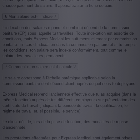
chaque paiement de salaire. Il apparaîtra sur ta fiche de paie.
6
Mon salaire est-il indexé ?
L’indexation des salaires (quand et combien) dépend de la commission
paritaire (CP) sous laquelle tu travailles. Toute indexation est assortie de
conditions, mais Express Medical les suit mensuellement par commission
paritaire. En cas d’indexation dans ta commission paritaire et si tu remplis
les conditions, ton salaire sera indexé conformément, tout comme le
salaire des travailleurs permanents.
7
Comment mon salaire est-il calculé ?
Le salaire correspond à l'échelle barémique applicable selon la
commission paritaire dont dépend client auprès duquel nous te déployons.
Express Medical reprend l'ancienneté effective que tu as acquise (dans la
même fonction) auprès de tes différents employeurs sur présentation des
certificats de travail (indiquant la période de travail, la qualification, le
régime de travail et, si possible, le service).
Le client décide, lors de la prise de fonction, des modalités de reprise
d’ancienneté.
Les prestations effectuées pour Express Medical sont également prises