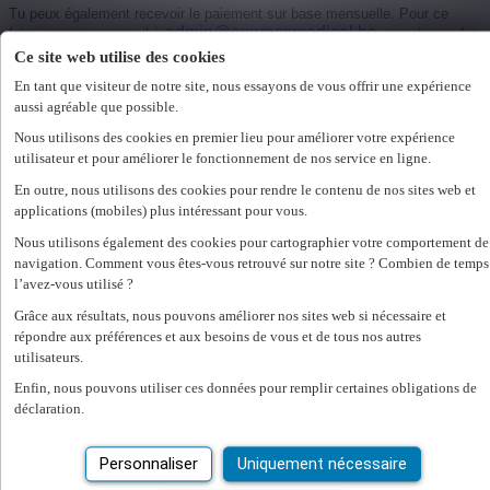
Tu peux également recevoir le paiement sur base mensuelle. Pour ce
admin@expressmedical.be
faire, envoie un e-mail à
pour demander
de modifier tes modalités de paiement à « paiement mensuel ». Si tu
Ce site web utilise des cookies
optes pour le paiement mensuel, ton salaire est systématiquement versé
En tant que visiteur de notre site, nous essayons de vous offrir une expérience
à la clôture du mois. C'est-à-dire le premier mardi du mois suivant le mois
aussi agréable que possible.
travaillé.
Nous utilisons des cookies en premier lieu pour améliorer votre expérience
2
En tant qu’intérimaire, ai-je également droit à une prime de fin d’année
utilisateur et pour améliorer le fonctionnement de nos service en ligne.
?
En outre, nous utilisons des cookies pour rendre le contenu de nos sites web et
En tant qu'intérimaire, tu as droit à une prime de fin d’année sous réserve
applications (mobiles) plus intéressant pour vous.
de certaines conditions. C’est le Fonds Social pour les Intérimaires qui
Nous utilisons également des cookies pour cartographier votre comportement de
verse la prime de fin d’année. Pour en savoir plus sur les conditions, nous
navigation. Comment vous êtes-vous retrouvé sur notre site ? Combien de temps
https://fondsinterim.be/fr/
t’invitons à consulter son site web :
. Si tu
l’avez-vous utilisé ?
remplis les conditions, tu recevras la prime de fin d’année dans le courant
du mois de décembre qui suit la période de référence
Grâce aux résultats, nous pouvons améliorer nos sites web si nécessaire et
répondre aux préférences et aux besoins de vous et de tous nos autres
3
Les jours fériés sont-ils rémunérés ?
utilisateurs.
En tant qu’intérimaire, tu as droit à la rémunération due pour un jour férié
Enfin, nous pouvons utiliser ces données pour remplir certaines obligations de
si Express Medical est ton unique employeur et si tu remplis certaines
déclaration.
conditions. Celles-ci sont examinées jour férié par jour férié.
Les jours fériés sont généralement payés à la fin du mois et pas
Personnaliser
Uniquement nécessaire
directement dans la semaine suivant le jour férié, car nous avons besoin