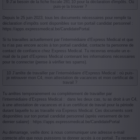
9
J’ai besoin de la fiche fiscale 281.10 pour la déclaration d'impôts. Où
puis-je la trouver ?
Depuis le 25 juin 2023, tous les documents nécessaires pour remplir ta
déclaration d’impôts sont disponibles sur ton portail candidat personnel :
https://apps.expressmedical.be/CandidatePortal.
Si tu travailles actuellement par l’intermédiaire d’Express Medical et que
tu n’as pas encore accès à ton portail candidat, contacte ta personne de
contact de confiance chez Express Medical. Tu recevras ensuite un e-
mail de la part d’Express Medical contenant les informations nécessaires
pour te connecter (pense à vérifier tes spams).
10
J’arrête de travailler par l’intermédiaire d’Express Medical : où puis-
je retrouver mon C4, mon attestation de vacances et mon certificat de
travail ?
Tu arrêtes temporairement ou complètement de travailler par
l’intermédiaire d’Express Medical : dans les deux cas, tu as droit à un C4,
à une attestation de vacances et à un certificat de travail pour la période
durant laquelle tu as travaillé via Express Medical. Ces documents sont
disponibles sur ton portail candidat personnel (après versement de ton
dernier salaire) : https://apps.expressmedical.be/CandidatePortal
Au démarrage, veille donc à nous communiquer une adresse e-mail
correcte afin que nous puissions te donner accès à ce portail. Tu recevras