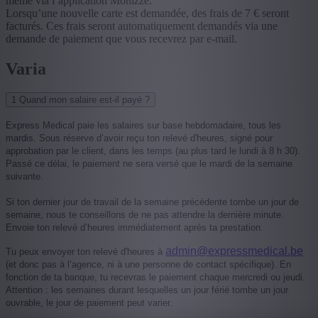
même via l’application Monizze.
Lorsqu’une nouvelle carte est demandée, des frais de 7 € seront
facturés. Ces frais seront automatiquement demandés via une
demande de paiement que vous recevrez par e-mail.
Varia
1
Quand mon salaire est-il payé ?
Express Medical paie les salaires sur base hebdomadaire, tous les
mardis. Sous réserve d’avoir reçu ton relevé d'heures, signé pour
approbation par le client, dans les temps (au plus tard le lundi à 8 h 30).
Passé ce délai, le paiement ne sera versé que le mardi de la semaine
suivante.
Si ton dernier jour de travail de la semaine précédente tombe un jour de
semaine, nous te conseillons de ne pas attendre la dernière minute.
Envoie ton relevé d’heures immédiatement après ta prestation.
admin@expressmedical.be
Tu peux envoyer ton relevé d'heures à
(et donc pas à l’agence, ni à une personne de contact spécifique). En
fonction de ta banque, tu recevras le paiement chaque mercredi ou jeudi.
Attention : les semaines durant lesquelles un jour férié tombe un jour
ouvrable, le jour de paiement peut varier.