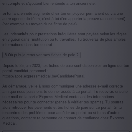
en compte et s'ajoutent bien entendu à ton ancienneté.
Si ton ancienneté augmente chez ton employeur permanent ou via une
autre agence d'intérim, c’est à toi d’en apporter la preuve (annuellement)
(par exemple au moyen d'une fiche de paie).
Les indemnités pour prestations irrégulières sont payées selon les règles
en vigueur dans l'institution où tu travailles. Tu trouveras de plus amples
informations dans ton contrat.
8
Où puis-je retrouver mes fiches de paie ?
Depuis le 25 juin 2023, tes fiches de paie sont disponibles en ligne sur ton
portail candidat personnel :
https://apps.expressmedical.be/CandidatePortal.
Au démarrage, veille à nous communiquer une adresse e-mail correcte
afin que nous puissions te donner accès à ce portail. Tu recevras ensuite
un e-mail de la part d’Express Medical contenant les informations
nécessaires pour te connecter (pense à vérifier tes spams). Tu pourras
alors retrouver tes paiements et tes fiches de paie sur ce portail. Si tu
rencontres des problèmes pour accéder au portail ou si tu as d’autres
questions, contacte ta personne de contact de confiance chez Express
Medical.