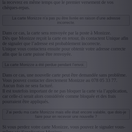
la recevrez en même temps que le premier versement de vos
chèques-repas.
La carte Monizze n’a pas pu être livrée en raison d’une adresse
incorrecte.
Dans ce cas, la carte sera renvoyée par la poste à Monizze.
Dès que Monizze reçoit la carte en retour, ils contactent Unique afin
de signaler que l’adresse est probablement incorrecte.
Unique vous contactera ensuite pour obtenir votre adresse correcte
afin que la carte puisse être renvoyée.
La carte Monizze a été perdue pendant l’envoi.
Dans ce cas, une nouvelle carte peut être demandée sans problème.
Vous pouvez contacter directement Monizze au 078 05 33 77.
Aucun frais ne sera facturé.
Il est toutefois important de ne pas bloquer la carte via l’application,
car celle-ci serait alors considérée comme bloquée et des frais
pourraient être appliqués.
J’ai perdu ma carte Monizze mais elle était encore valable, que dois-je
faire pour en recevoir une nouvelle ?
Si vous perdez votre carte Monizze, vous pouvez le signaler vous-