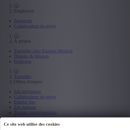
Employeur
Approche
Collaborateur de projet
À propos
Travailler chez Express Medical
Histoire & Mission
Federgon
Travailler
Offres d'emploi
Job intérimaire
Collaborateur de projet
Emploi fixe
Job étudiant
Travail complémentaire
Postes vacants internes
Ce site web utilise des cookies