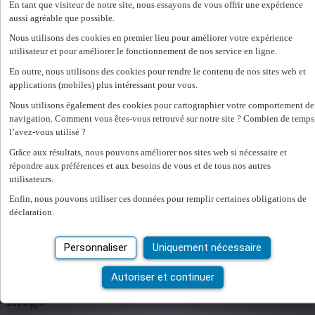
En tant que visiteur de notre site, nous essayons de vous offrir une expérience
Travailler
aussi agréable que possible.
Administration
Nous utilisons des cookies en premier lieu pour améliorer votre expérience
Administration en ligne
utilisateur et pour améliorer le fonctionnement de nos service en ligne.
Contrat digital
My Express Medical App
En outre, nous utilisons des cookies pour rendre le contenu de nos sites web et
applications (mobiles) plus intéressant pour vous.
Se connecter
Nous utilisons également des cookies pour cartographier votre comportement de
navigation. Comment vous êtes-vous retrouvé sur notre site ? Combien de temps
nl
l’avez-vous utilisé ?
fr
Grâce aux résultats, nous pouvons améliorer nos sites web si nécessaire et
nl
répondre aux préférences et aux besoins de vous et de tous nos autres
fr
utilisateurs.
Enfin, nous pouvons utiliser ces données pour remplir certaines obligations de
Loading...
déclaration.
Home
Agences
Personnaliser
Uniquement nécessaire
Express Medical Liège
Autoriser et continuer
Planifier un rendez-vous Express Medical
Liège