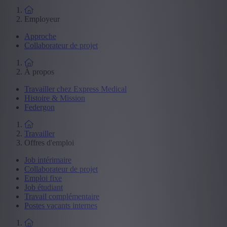
Employeur
Approche
Collaborateur de projet
À propos
Travailler chez Express Medical
Histoire & Mission
Federgon
Travailler
Offres d'emploi
Job intérimaire
Collaborateur de projet
Emploi fixe
Job étudiant
Travail complémentaire
Postes vacants internes